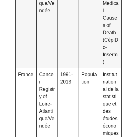
que/Ve
Medica
ndée
l
Cause
s of
Death
(CépiD
c-
Inserm
)
France
Cance
1991-
Popula
Institut
r
2013
tion
nation
Registr
al de la
y of
statisti
Loire-
que et
Atlanti
des
que/Ve
études
ndée
écono
miques