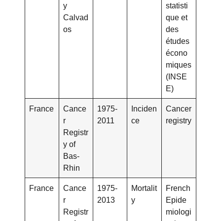
y
statisti
Calvad
que et
os
des
études
écono
miques
(INSE
E)
France
Cance
1975-
Inciden
Cancer
r
2011
ce
registry
Registr
y of
Bas-
Rhin
France
Cance
1975-
Mortalit
French
r
2013
y
Epide
Registr
miologi