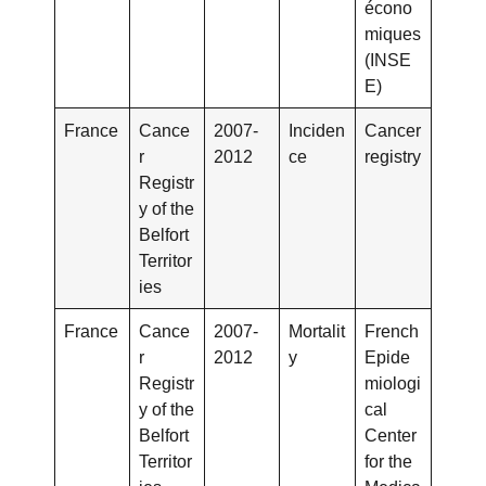
écono
miques
(INSE
E)
France
Cance
2007-
Inciden
Cancer
r
2012
ce
registry
Registr
y of the
Belfort
Territor
ies
France
Cance
2007-
Mortalit
French
r
2012
y
Epide
Registr
miologi
y of the
cal
Belfort
Center
Territor
for the