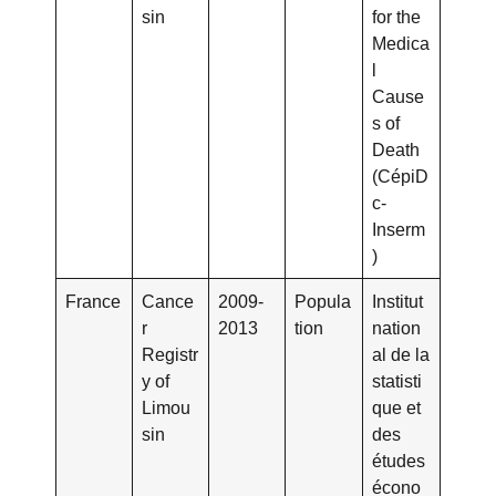
sin
for the
Medica
l
Cause
s of
Death
(CépiD
c-
Inserm
)
France
Cance
2009-
Popula
Institut
r
2013
tion
nation
Registr
al de la
y of
statisti
Limou
que et
sin
des
études
écono