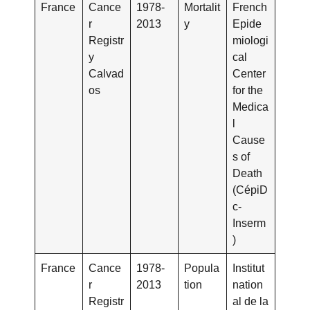
France
Cance
1978-
Mortalit
French
r
2013
y
Epide
Registr
miologi
y
cal
Calvad
Center
os
for the
Medica
l
Cause
s of
Death
(CépiD
c-
Inserm
)
France
Cance
1978-
Popula
Institut
r
2013
tion
nation
Registr
al de la