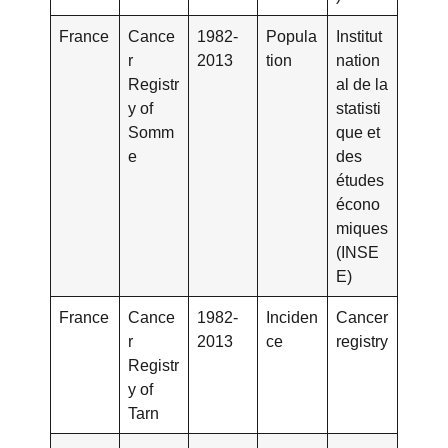
France
Cance
1982-
Popula
Institut
r
2013
tion
nation
Registr
al de la
y of
statisti
Somm
que et
e
des
études
écono
miques
(INSE
E)
France
Cance
1982-
Inciden
Cancer
r
2013
ce
registry
Registr
y of
Tarn