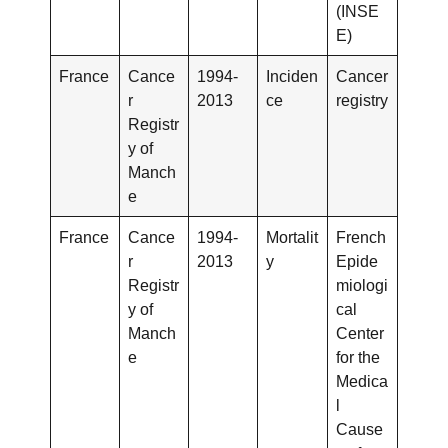
(INSE
E)
France
Cance
1994-
Inciden
Cancer
r
2013
ce
registry
Registr
y of
Manch
e
France
Cance
1994-
Mortalit
French
r
2013
y
Epide
Registr
miologi
y of
cal
Manch
Center
e
for the
Medica
l
Cause