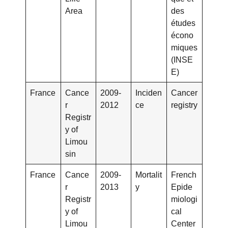
Area
des
études
écono
miques
(INSE
E)
France
Cance
2009-
Inciden
Cancer
r
2012
ce
registry
Registr
y of
Limou
sin
France
Cance
2009-
Mortalit
French
r
2013
y
Epide
Registr
miologi
y of
cal
Limou
Center