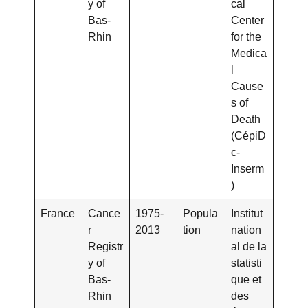
y of
cal
Bas-
Center
Rhin
for the
Medica
l
Cause
s of
Death
(CépiD
c-
Inserm
)
France
Cance
1975-
Popula
Institut
r
2013
tion
nation
Registr
al de la
y of
statisti
Bas-
que et
Rhin
des