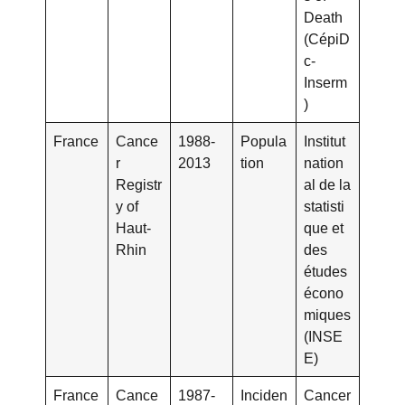
Death
(CépiD
c-
Inserm
)
France
Cance
1988-
Popula
Institut
r
2013
tion
nation
Registr
al de la
y of
statisti
Haut-
que et
Rhin
des
études
écono
miques
(INSE
E)
France
Cance
1987-
Inciden
Cancer