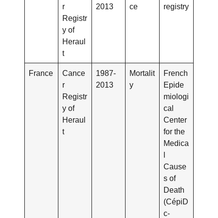
r
2013
ce
registry
Registr
y of
Heraul
t
France
Cance
1987-
Mortalit
French
r
2013
y
Epide
Registr
miologi
y of
cal
Heraul
Center
t
for the
Medica
l
Cause
s of
Death
(CépiD
c-