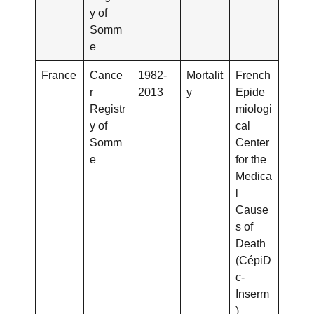
y of
Somm
e
France
Cance
1982-
Mortalit
French
r
2013
y
Epide
Registr
miologi
y of
cal
Somm
Center
e
for the
Medica
l
Cause
s of
Death
(CépiD
c-
Inserm
)