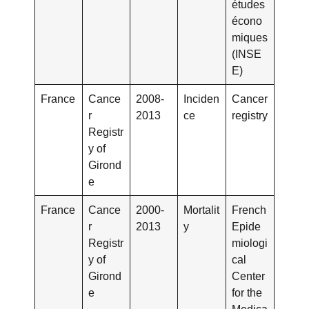
études
écono
miques
(INSE
E)
France
Cance
2008-
Inciden
Cancer
r
2013
ce
registry
Registr
y of
Girond
e
France
Cance
2000-
Mortalit
French
r
2013
y
Epide
Registr
miologi
y of
cal
Girond
Center
e
for the