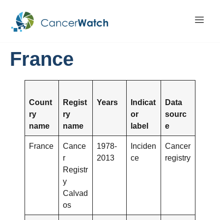
France
Count
Regist
Years
Indicat
Data
ry
ry
or
sourc
name
name
label
e
France
Cance
1978-
Inciden
Cancer
r
2013
ce
registry
Registr
y
Calvad
os