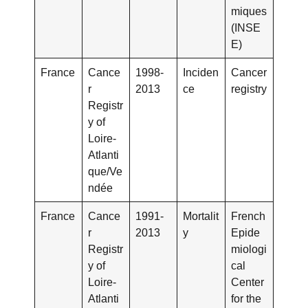
miques
(INSE
E)
France
Cance
1998-
Inciden
Cancer
r
2013
ce
registry
Registr
y of
Loire-
Atlanti
que/Ve
ndée
France
Cance
1991-
Mortalit
French
r
2013
y
Epide
Registr
miologi
y of
cal
Loire-
Center
Atlanti
for the