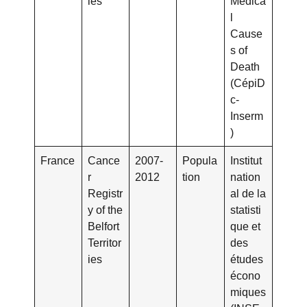
ies
Medica
l
Cause
s of
Death
(CépiD
c-
Inserm
)
France
Cance
2007-
Popula
Institut
r
2012
tion
nation
Registr
al de la
y of the
statisti
Belfort
que et
Territor
des
ies
études
écono
miques