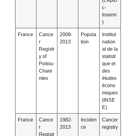
(CépiD
c-
Inserm
)
France
Cance
2008-
Popula
Institut
r
2013
tion
nation
Registr
al de la
y of
statisti
Poitou-
que et
Chare
des
ntes
études
écono
miques
(INSE
E)
France
Cance
1982-
Inciden
Cancer
r
2013
ce
registry
Registr