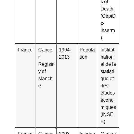
s of
Death
(CépiD
c-
Inserm
)
France
Cance
1994-
Popula
Institut
r
2013
tion
nation
Registr
al de la
y of
statisti
Manch
que et
e
des
études
écono
miques
(INSE
E)
France
Cance
2008-
Inciden
Cancer