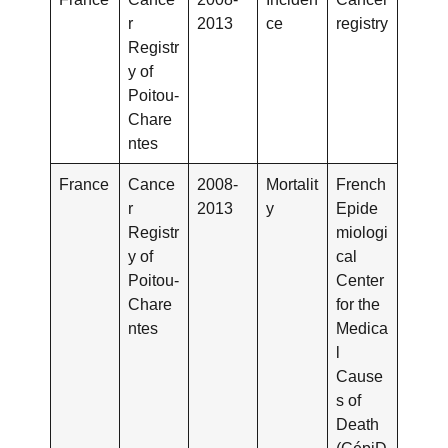
r
2013
ce
registry
Registr
y of
Poitou-
Chare
ntes
France
Cance
2008-
Mortalit
French
r
2013
y
Epide
Registr
miologi
y of
cal
Poitou-
Center
Chare
for the
ntes
Medica
l
Cause
s of
Death