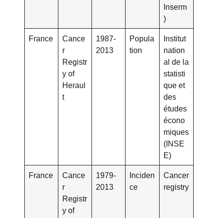
Inserm
)
France
Cance
1987-
Popula
Institut
r
2013
tion
nation
Registr
al de la
y of
statisti
Heraul
que et
t
des
études
écono
miques
(INSE
E)
France
Cance
1979-
Inciden
Cancer
r
2013
ce
registry
Registr
y of