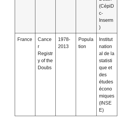
(CépiD
c-
Inserm
)
France
Cance
1978-
Popula
Institut
r
2013
tion
nation
Registr
al de la
y of the
statisti
Doubs
que et
des
études
écono
miques
(INSE
E)