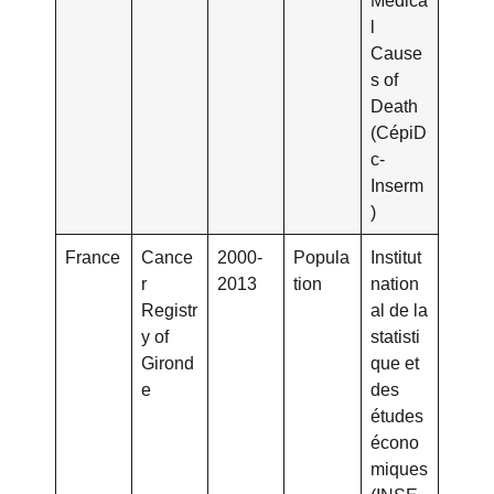
Medica
l
Cause
s of
Death
(CépiD
c-
Inserm
)
France
Cance
2000-
Popula
Institut
r
2013
tion
nation
Registr
al de la
y of
statisti
Girond
que et
e
des
études
écono
miques