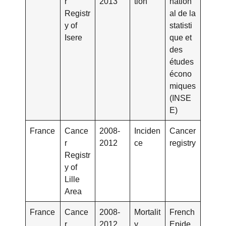
r
2013
tion
nation
Registr
al de la
y of
statisti
Isere
que et
des
études
écono
miques
(INSE
E)
France
Cance
2008-
Inciden
Cancer
r
2012
ce
registry
Registr
y of
Lille
Area
France
Cance
2008-
Mortalit
French
r
2012
y
Epide