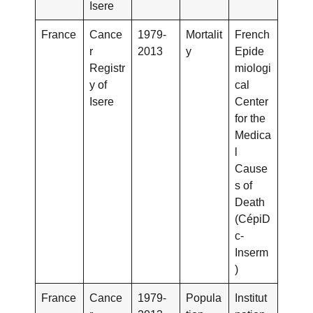
Isere
France
Cance
1979-
Mortalit
French
r
2013
y
Epide
Registr
miologi
y of
cal
Isere
Center
for the
Medica
l
Cause
s of
Death
(CépiD
c-
Inserm
)
France
Cance
1979-
Popula
Institut