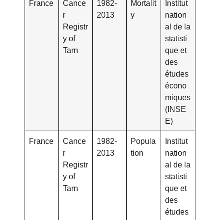
France
Cance
1982-
Mortalit
Institut
r
2013
y
nation
Registr
al de la
y of
statisti
Tarn
que et
des
études
écono
miques
(INSE
E)
France
Cance
1982-
Popula
Institut
r
2013
tion
nation
Registr
al de la
y of
statisti
Tarn
que et
des
études