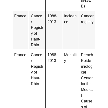
(INSE
E)
France
Cance
1988-
Inciden
Cancer
r
2013
ce
registry
Registr
y of
Haut-
Rhin
France
Cance
1988-
Mortalit
French
r
2013
y
Epide
Registr
miologi
y of
cal
Haut-
Center
Rhin
for the
Medica
l
Cause
s of