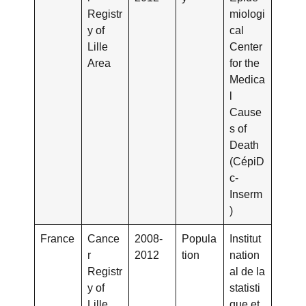
Registr
miologi
y of
cal
Lille
Center
Area
for the
Medica
l
Cause
s of
Death
(CépiD
c-
Inserm
)
France
Cance
2008-
Popula
Institut
r
2012
tion
nation
Registr
al de la
y of
statisti
Lille
que et