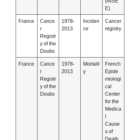
(INSE
E)
France
Cance
1978-
Inciden
Cancer
r
2013
ce
registry
Registr
y of the
Doubs
France
Cance
1978-
Mortalit
French
r
2013
y
Epide
Registr
miologi
y of the
cal
Doubs
Center
for the
Medica
l
Cause
s of
Death